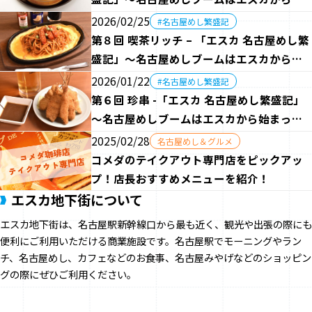
まった(!?)
2026/02/25
#名古屋めし繁盛記
第８回 喫茶リッチ – 「エスカ 名古屋めし繁
盛記」～名古屋めしブームはエスカから始
まった(!?)
2026/01/22
#名古屋めし繁盛記
第６回 珍串 -「エスカ 名古屋めし繁盛記」
～名古屋めしブームはエスカから始まった
(!?)
2025/02/28
名古屋めし＆グルメ
コメダのテイクアウト専門店をピックアッ
プ！店⾧おすすめメニューを紹介！
エスカ地下街について
エスカ地下街は、名古屋駅新幹線口から最も近く、観光や出張の際にも
便利にご利用いただける商業施設です。名古屋駅でモーニングやラン
チ、名古屋めし、カフェなどのお食事、名古屋みやげなどのショッピン
グの際にぜひご利用ください。