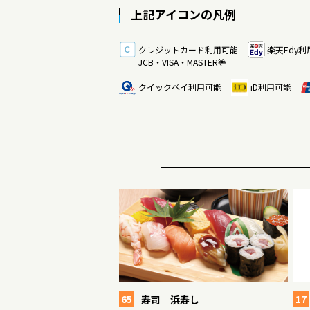
上記アイコンの凡例
クレジットカード利用可能
楽天Edy利
JCB・VISA・MASTER等
クイックペイ利用可能
iD利用可能
65
17
寿司 浜寿し