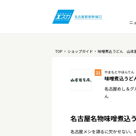
ニ
TOP
ショップガイド
味噌煮込うどん 山本
21
やまもとやほんてん
味噌煮込うど
名古屋めし＆グル
ん
名古屋名物味噌煮込
名古屋メシを語るに欠かせない、