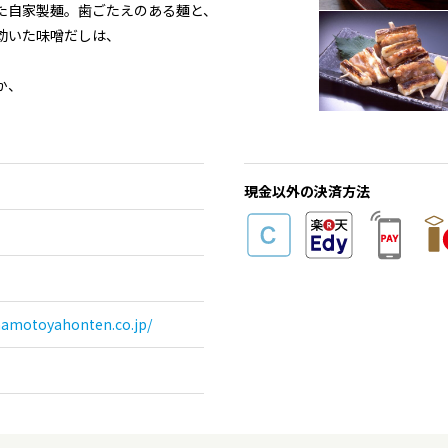
た自家製麺。歯ごたえのある麺と、
効いた味噌だしは、
か、
現金以外の決済方法
mamotoyahonten.co.jp/